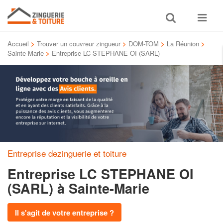
Toggle
Toggle
search
navigat
Accueil
>
Trouver un couvreur zingueur
>
DOM-TOM
>
La Réunion
>
Sainte-Marie
>
Entreprise LC STEPHANE OI (SARL)
Entreprise dezinguerie et toiture
Entreprise LC STEPHANE OI
(SARL)
à Sainte-Marie
Il s'agit de votre entreprise ?