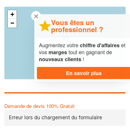
+
✕
Vous êtes un
−
professionnel ?
Augmentez votre
et
chiffre d'affaires
vos
tout en gagnant de
marges
!
nouveaux clients
En savoir plus
Leaflet
| Map data ©
OpenStreetMap contributors,
CC-BY-SA
Demande de devis 100% Gratuit
Erreur lors du chargement du formulaire