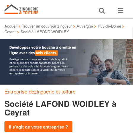
Toggle
Toggle
search
navigat
Accueil
>
Trouver un couvreur zingueur
>
Auvergne
>
Puy-de-Dôme
>
Ceyrat
>
Société LAFOND WOIDLEY
Entreprise dezinguerie et toiture
Société LAFOND WOIDLEY
à
Ceyrat
Il s'agit de votre entreprise ?