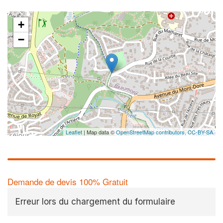
+
−
✕
Augme
vos
m
nouve
Leaflet
| Map data ©
OpenStreetMap contributors,
CC-BY-SA
Demande de devis 100% Gratuit
Erreur lors du chargement du formulaire