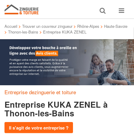
Toggle
Toggle
search
navigat
Accueil
>
Trouver un couvreur zingueur
>
Rhône-Alpes
>
Haute-Savoie
>
Thonon-les-Bains
>
Entreprise KUKA ZENEL
Entreprise dezinguerie et toiture
Entreprise KUKA ZENEL
à
Thonon-les-Bains
Il s'agit de votre entreprise ?