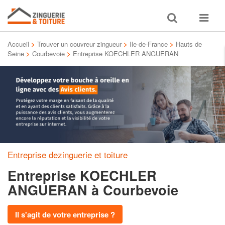
Toggle
Toggle
search
navigat
Accueil
>
Trouver un couvreur zingueur
>
Ile-de-France
>
Hauts de
Seine
>
Courbevoie
>
Entreprise KOECHLER ANGUERAN
Entreprise dezinguerie et toiture
Entreprise KOECHLER
ANGUERAN
à Courbevoie
Il s'agit de votre entreprise ?