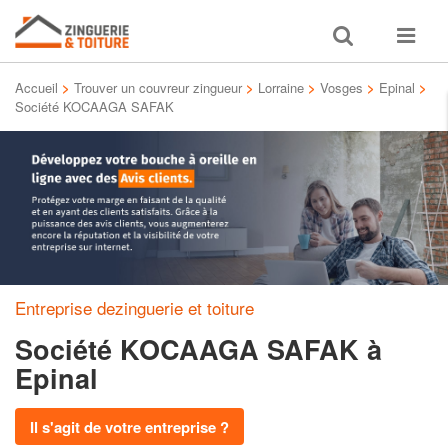
Toggle
Toggle
search
navigat
Accueil
>
Trouver un couvreur zingueur
>
Lorraine
>
Vosges
>
Epinal
>
Société KOCAAGA SAFAK
Entreprise dezinguerie et toiture
Société KOCAAGA SAFAK
à
Epinal
Il s'agit de votre entreprise ?