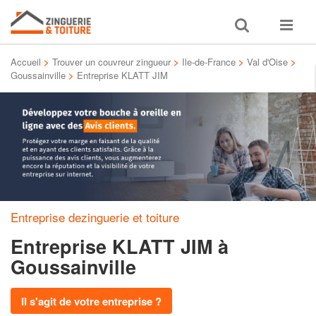
Toggle
Toggle
search
navigat
Accueil
>
Trouver un couvreur zingueur
>
Ile-de-France
>
Val d'Oise
>
Goussainville
>
Entreprise KLATT JIM
Entreprise dezinguerie et toiture
Entreprise KLATT JIM
à
Goussainville
Il s'agit de votre entreprise ?