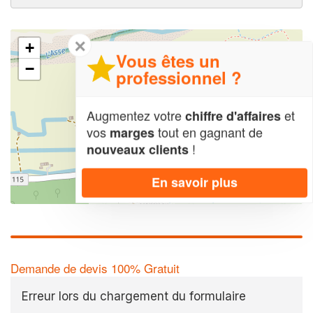
✕
+
Vous êtes un
−
professionnel ?
Augmentez votre
et
chiffre d'affaires
vos
tout en gagnant de
marges
!
nouveaux clients
En savoir plus
Leaflet
| Map data ©
OpenStreetMap contributors,
CC-BY-SA
Demande de devis 100% Gratuit
Erreur lors du chargement du formulaire