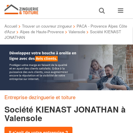
Toggle
Toggle
search
navigat
Accueil
>
Trouver un couvreur zingueur
>
PACA - Provence Alpes Côte
d'Azur
>
Alpes de Haute-Provence
>
Valensole
>
Société KIENAST
JONATHAN
Entreprise dezinguerie et toiture
Société KIENAST JONATHAN
à
Valensole
Il s'agit de votre entreprise ?