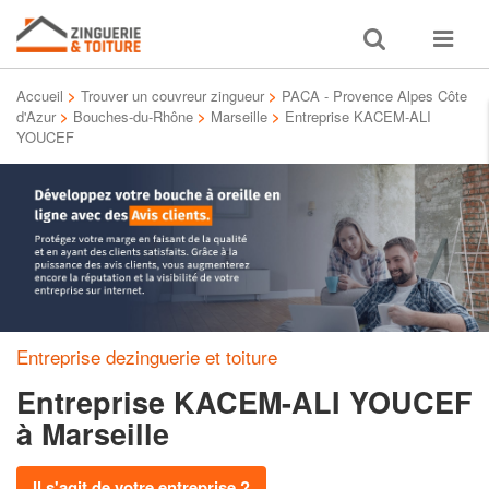
Toggle
Toggle
search
navigat
Accueil
>
Trouver un couvreur zingueur
>
PACA - Provence Alpes Côte
d'Azur
>
Bouches-du-Rhône
>
Marseille
>
Entreprise KACEM-ALI
YOUCEF
Entreprise dezinguerie et toiture
Entreprise KACEM-ALI YOUCEF
à Marseille
Il s'agit de votre entreprise ?