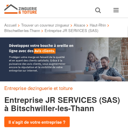
Toggle
Toggle
search
navigat
Accueil
>
Trouver un couvreur zingueur
>
Alsace
>
Haut-Rhin
>
Bitschwiller-les-Thann
>
Entreprise JR SERVICES (SAS)
Entreprise dezinguerie et toiture
Entreprise JR SERVICES (SAS)
à Bitschwiller-les-Thann
Il s'agit de votre entreprise ?