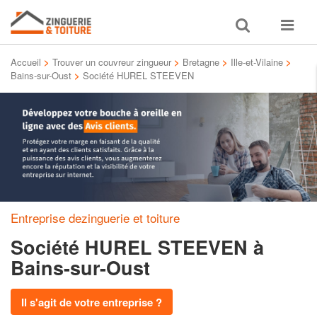
Toggle
Toggle
search
navigat
Accueil
>
Trouver un couvreur zingueur
>
Bretagne
>
Ille-et-Vilaine
>
Bains-sur-Oust
>
Société HUREL STEEVEN
Entreprise dezinguerie et toiture
Société HUREL STEEVEN
à
Bains-sur-Oust
Il s'agit de votre entreprise ?