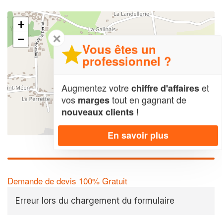
+
✕
−
Vous êtes un
professionnel ?
Augmentez votre
et
chiffre d'affaires
vos
tout en gagnant de
marges
!
nouveaux clients
Leaflet
| Map data ©
OpenStreetMap contributors,
CC-BY-SA
En savoir plus
Demande de devis 100% Gratuit
Erreur lors du chargement du formulaire