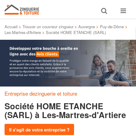
Toggle
Toggle
search
navigat
Accueil
>
Trouver un couvreur zingueur
>
Auvergne
>
Puy-de-Dôme
>
Les-Martres-d'Artiere
>
Société HOME ETANCHE (SARL)
Entreprise dezinguerie et toiture
Société HOME ETANCHE
(SARL)
à Les-Martres-d'Artiere
Il s'agit de votre entreprise ?