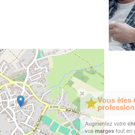
✕
Vous êtes un
professionnel ?
Augmentez votre
et
chiffre d'affaires
vos
tout en gagnant de
marges