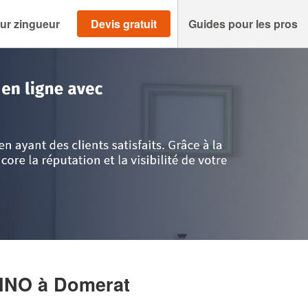
ur zingueur
Devis gratuit
Guides pour les pros
>
Domerat
>
Entreprise HOFFMANN DJINO
JINO
à Domerat