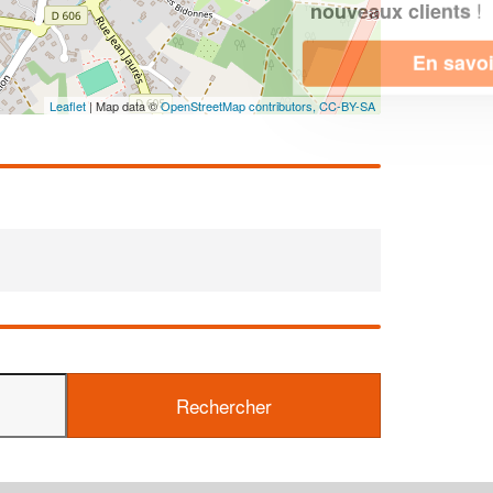
!
nouveaux clients
En savoir plus
Leaflet
| Map data ©
OpenStreetMap contributors,
CC-BY-SA