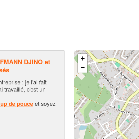
+
FMANN DJINO et
−
sés
eprise : je l'ai fait
i travaillé, c'est un
et soyez
oup de pouce