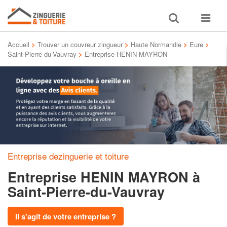
Toggle
Toggle
search
navigat
Accueil
>
Trouver un couvreur zingueur
>
Haute Normandie
>
Eure
>
Saint-Pierre-du-Vauvray
>
Entreprise HENIN MAYRON
Entreprise dezinguerie et toiture
Entreprise HENIN MAYRON
à
Saint-Pierre-du-Vauvray
Il s'agit de votre entreprise ?