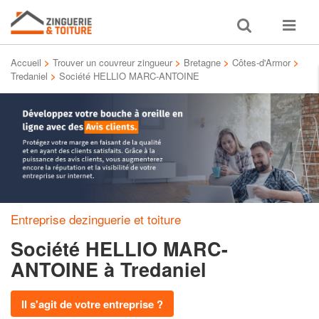
Toggle
Toggle
search
navigat
Accueil
>
Trouver un couvreur zingueur
>
Bretagne
>
Côtes-d'Armor
>
Tredaniel
>
Société HELLIO MARC-ANTOINE
Entreprise dezinguerie et toiture
Société HELLIO MARC-
ANTOINE
à Tredaniel
Il s'agit de votre entreprise ?