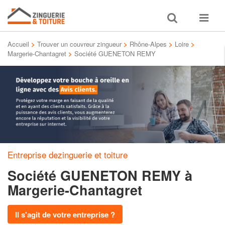
Toggle
Toggle
search
navigat
Accueil
>
Trouver un couvreur zingueur
>
Rhône-Alpes
>
Loire
>
Margerie-Chantagret
>
Société GUENETON REMY
Entreprise dezinguerie et toiture
Société GUENETON REMY
à
Margerie-Chantagret
Il s'agit de votre entreprise ?