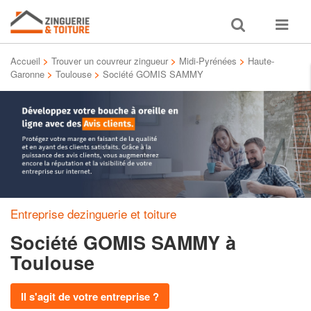
Toggle
Toggle
search
navigat
Accueil
>
Trouver un couvreur zingueur
>
Midi-Pyrénées
>
Haute-
Garonne
>
Toulouse
>
Société GOMIS SAMMY
Entreprise dezinguerie et toiture
Société GOMIS SAMMY
à
Toulouse
Il s'agit de votre entreprise ?