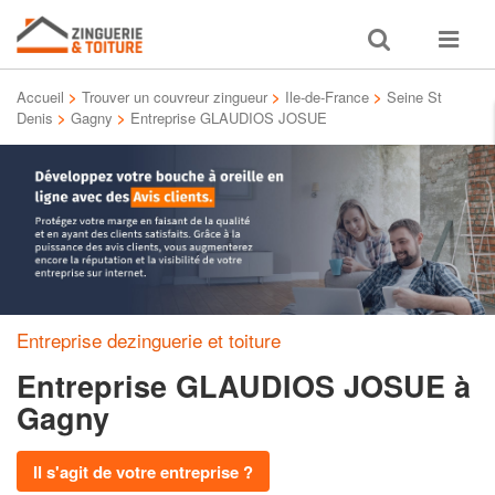
Toggle
Toggle
search
navigat
Accueil
>
Trouver un couvreur zingueur
>
Ile-de-France
>
Seine St
Denis
>
Gagny
>
Entreprise GLAUDIOS JOSUE
Entreprise dezinguerie et toiture
Entreprise GLAUDIOS JOSUE
à
Gagny
Il s'agit de votre entreprise ?