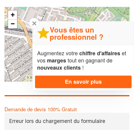
+
✕
−
Vous êtes un
professionnel ?
Augmentez votre
et
chiffre d'affaires
vos
tout en gagnant de
marges
!
nouveaux clients
Leaflet
| Map data ©
OpenStreetMap contributors,
CC-BY-SA
En savoir plus
Demande de devis 100% Gratuit
Erreur lors du chargement du formulaire