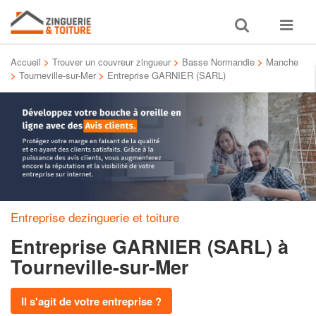
Toggle
Toggle
search
navigat
Accueil
>
Trouver un couvreur zingueur
>
Basse Normandie
>
Manche
>
Tourneville-sur-Mer
>
Entreprise GARNIER (SARL)
Entreprise dezinguerie et toiture
Entreprise GARNIER (SARL)
à
Tourneville-sur-Mer
Il s'agit de votre entreprise ?