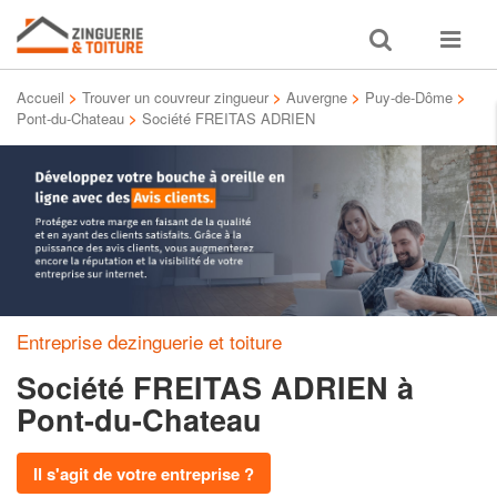
Toggle
Toggle
search
navigat
Accueil
>
Trouver un couvreur zingueur
>
Auvergne
>
Puy-de-Dôme
>
Pont-du-Chateau
>
Société FREITAS ADRIEN
Entreprise dezinguerie et toiture
Société FREITAS ADRIEN
à
Pont-du-Chateau
Il s'agit de votre entreprise ?