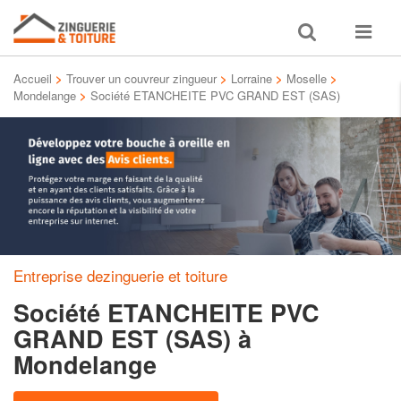
Toggle
Toggle
search
navigat
Accueil
>
Trouver un couvreur zingueur
>
Lorraine
>
Moselle
>
Mondelange
>
Société ETANCHEITE PVC GRAND EST (SAS)
Entreprise dezinguerie et toiture
Société ETANCHEITE PVC
GRAND EST (SAS)
à
Mondelange