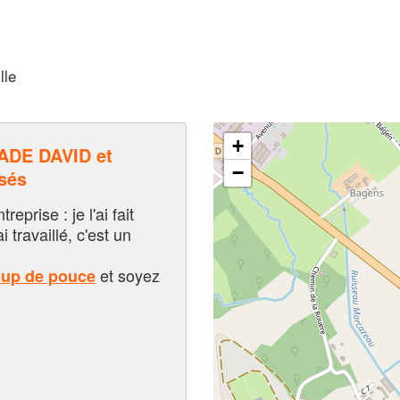
lle
+
DE DAVID et
−
sés
eprise : je l'ai fait
i travaillé, c'est un
et soyez
oup de pouce