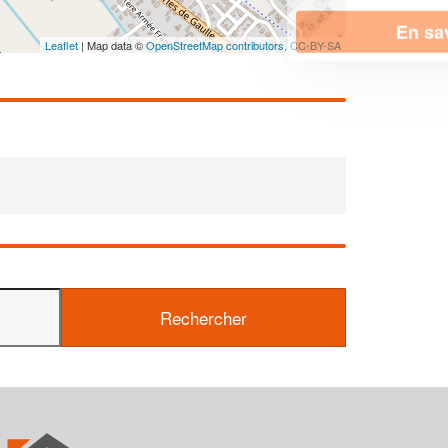
En savoir plus
Leaflet
| Map data ©
OpenStreetMap contributors,
CC-BY-SA