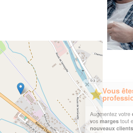
✕
Vous êtes un
professionnel ?
Augmentez votre
et
chiffre d'affaires
vos
tout en gagnant de
marges
!
nouveaux clients