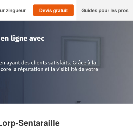
ur zingueur
Devis gratuit
Guides pour les pros
Ariège
>
Lorp-Sentaraille
>
Société ESPADE DAVID
Lorp-Sentaraille