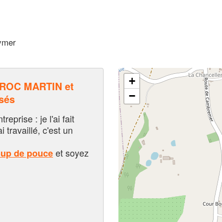
ymer
+
ROC MARTIN et
−
sés
eprise : je l'ai fait
i travaillé, c'est un
et soyez
oup de pouce