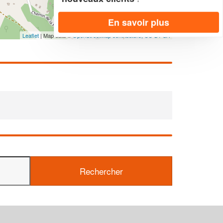
En savoir plus
Leaflet
| Map data ©
OpenStreetMap contributors,
CC-BY-SA