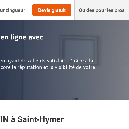
ur zingueur
Devis gratuit
Guides pour les pros
>
Calvados
>
Saint-Hymer
>
Entreprise ESBROC MARTIN
TIN
à Saint-Hymer