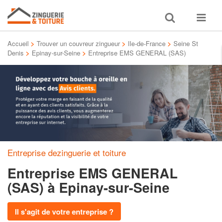
Toggle
Toggle
search
navigat
Accueil
>
Trouver un couvreur zingueur
>
Ile-de-France
>
Seine St
Denis
>
Epinay-sur-Seine
>
Entreprise EMS GENERAL (SAS)
Entreprise dezinguerie et toiture
Entreprise EMS GENERAL
(SAS)
à Epinay-sur-Seine
Il s'agit de votre entreprise ?