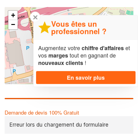
+
✕
Vous êtes un
−
professionnel ?
Augmentez votre
et
chiffre d'affaires
vos
tout en gagnant de
marges
!
nouveaux clients
En savoir plus
Leaflet
| Map data ©
OpenStreetMap contributors,
CC-BY-SA
Demande de devis 100% Gratuit
Erreur lors du chargement du formulaire