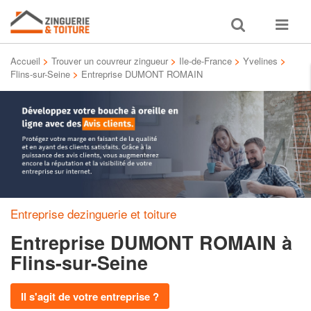
Toggle
Toggle
search
navigat
Accueil
>
Trouver un couvreur zingueur
>
Ile-de-France
>
Yvelines
>
Flins-sur-Seine
>
Entreprise DUMONT ROMAIN
Entreprise dezinguerie et toiture
Entreprise DUMONT ROMAIN
à
Flins-sur-Seine
Il s'agit de votre entreprise ?