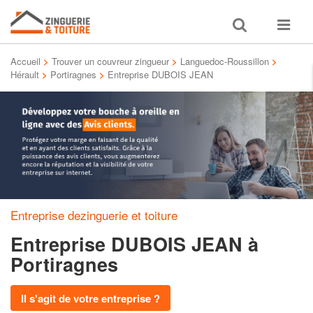
Toggle
Toggle
search
navigat
Accueil
>
Trouver un couvreur zingueur
>
Languedoc-Roussillon
>
Hérault
>
Portiragnes
>
Entreprise DUBOIS JEAN
Entreprise dezinguerie et toiture
Entreprise DUBOIS JEAN
à
Portiragnes
Il s'agit de votre entreprise ?