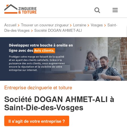
Toggle
Toggle
search
navigat
Accueil
>
Trouver un couvreur zingueur
>
Lorraine
>
Vosges
>
Saint-
Die-des-Vosges
>
Société DOGAN AHMET-ALI
Entreprise dezinguerie et toiture
Société DOGAN AHMET-ALI
à
Saint-Die-des-Vosges
Il s'agit de votre entreprise ?