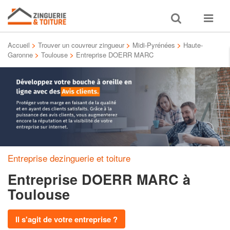
Toggle
Toggle
search
navigat
Accueil
>
Trouver un couvreur zingueur
>
Midi-Pyrénées
>
Haute-
Garonne
>
Toulouse
>
Entreprise DOERR MARC
Entreprise dezinguerie et toiture
Entreprise DOERR MARC
à
Toulouse
Il s'agit de votre entreprise ?