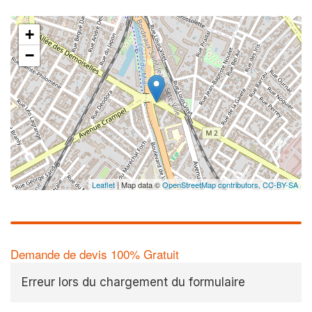
+
−
✕
Leaflet
| Map data ©
OpenStreetMap contributors,
CC-BY-SA
Demande de devis 100% Gratuit
Erreur lors du chargement du formulaire