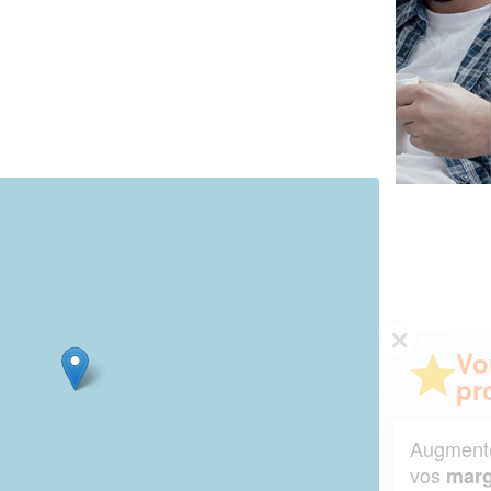
✕
Vous êtes un
professionnel ?
Augmentez votre
et
chiffre d'affaires
vos
tout en gagnant de
marges