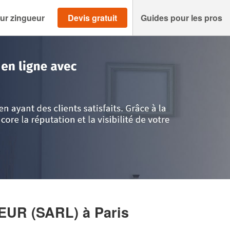
ur zingueur
Devis gratuit
Guides pour les pros
aris
>
Paris
>
Entreprise DI-CA ETANCHEUR (SARL)
HEUR (SARL)
à Paris