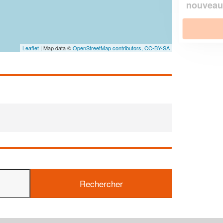
!
nouveaux clients
En savoir plus
Leaflet
| Map data ©
OpenStreetMap contributors,
CC-BY-SA