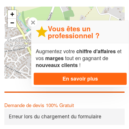
+
✕
−
Vous êtes un
professionnel ?
Augmentez votre
et
chiffre d'affaires
vos
tout en gagnant de
marges
!
nouveaux clients
Leaflet
| Map data ©
OpenStreetMap contributors,
CC-BY-SA
En savoir plus
Demande de devis 100% Gratuit
Erreur lors du chargement du formulaire