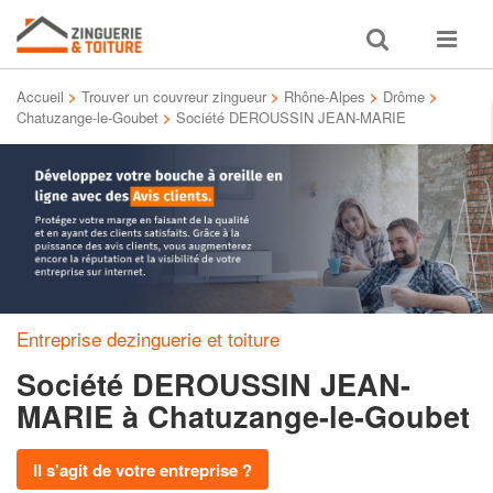
Toggle
Toggle
search
navigat
Accueil
>
Trouver un couvreur zingueur
>
Rhône-Alpes
>
Drôme
>
Chatuzange-le-Goubet
>
Société DEROUSSIN JEAN-MARIE
Entreprise dezinguerie et toiture
Société DEROUSSIN JEAN-
MARIE
à Chatuzange-le-Goubet
Il s'agit de votre entreprise ?