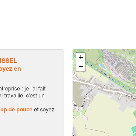
+
ISSEL
−
oyez en
eprise : je l'ai fait
i travaillé, c'est un
et soyez
oup de pouce