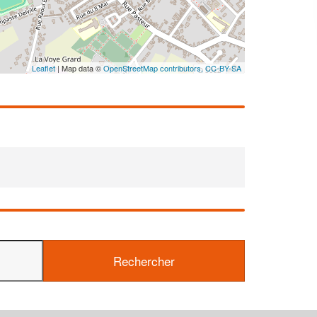
!
nouveaux clients
En savoir plus
Leaflet
| Map data ©
OpenStreetMap contributors,
CC-BY-SA