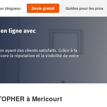
ur zingueur
Devis gratuit
Guides pour les pros
is
>
Pas-de-Calais
>
Mericourt
>
Société DENISSEL CHRISTOPHER
STOPHER
à Mericourt