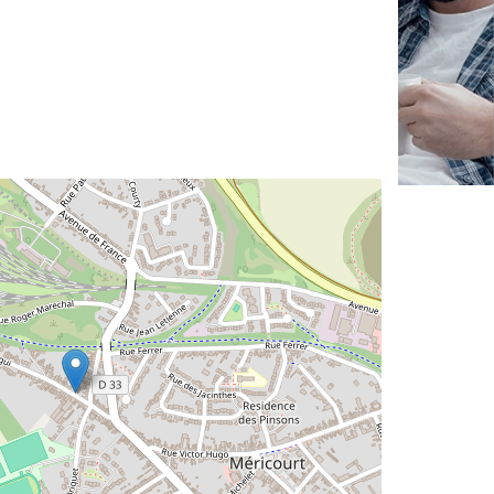
✕
Vous êtes un
professionnel ?
Augmentez votre
et
chiffre d'affaires
vos
tout en gagnant de
marges