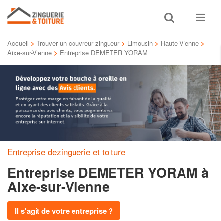
Toggle
Toggle
search
navigat
Accueil
>
Trouver un couvreur zingueur
>
Limousin
>
Haute-Vienne
>
Aixe-sur-Vienne
>
Entreprise DEMETER YORAM
Entreprise dezinguerie et toiture
Entreprise DEMETER YORAM
à
Aixe-sur-Vienne
Il s'agit de votre entreprise ?