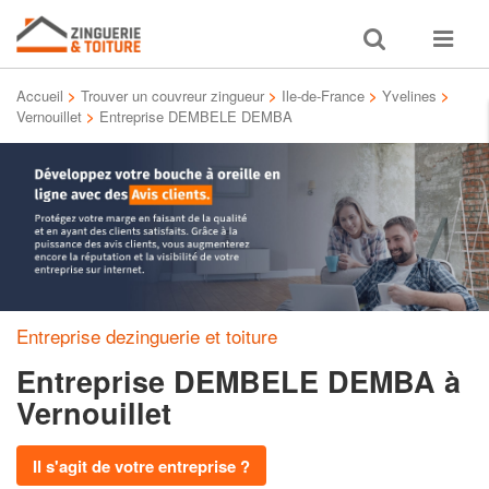
Toggle
Toggle
search
navigat
Accueil
>
Trouver un couvreur zingueur
>
Ile-de-France
>
Yvelines
>
Vernouillet
>
Entreprise DEMBELE DEMBA
Entreprise dezinguerie et toiture
Entreprise DEMBELE DEMBA
à
Vernouillet
Il s'agit de votre entreprise ?