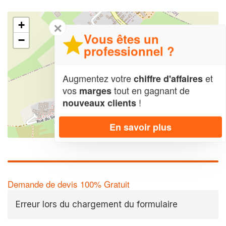
+
✕
Vous êtes un
−
professionnel ?
Augmentez votre
et
chiffre d'affaires
vos
tout en gagnant de
marges
!
nouveaux clients
En savoir plus
Leaflet
| Map data ©
OpenStreetMap contributors,
CC-BY-SA
Demande de devis 100% Gratuit
Erreur lors du chargement du formulaire