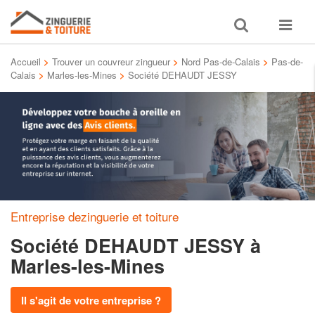
Toggle
Toggle
search
navigat
Accueil
>
Trouver un couvreur zingueur
>
Nord Pas-de-Calais
>
Pas-de-
Calais
>
Marles-les-Mines
>
Société DEHAUDT JESSY
Entreprise dezinguerie et toiture
Société DEHAUDT JESSY
à
Marles-les-Mines
Il s'agit de votre entreprise ?