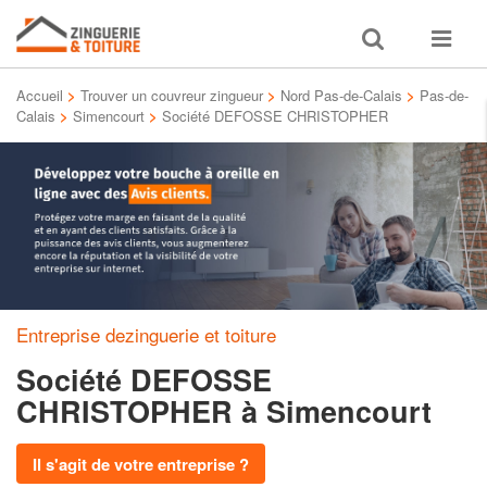
Toggle
Toggle
search
navigat
Accueil
>
Trouver un couvreur zingueur
>
Nord Pas-de-Calais
>
Pas-de-
Calais
>
Simencourt
>
Société DEFOSSE CHRISTOPHER
Entreprise dezinguerie et toiture
Société DEFOSSE
CHRISTOPHER
à Simencourt
Il s'agit de votre entreprise ?