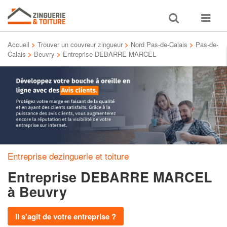
Toggle
Toggle
search
navigat
Accueil
>
Trouver un couvreur zingueur
>
Nord Pas-de-Calais
>
Pas-de-
Calais
>
Beuvry
>
Entreprise DEBARRE MARCEL
Entreprise dezinguerie et toiture
Entreprise DEBARRE MARCEL
à Beuvry
Il s'agit de votre entreprise ?