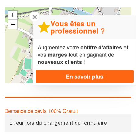
+
✕
Vous êtes un
−
professionnel ?
Augmentez votre
et
chiffre d'affaires
vos
tout en gagnant de
marges
!
nouveaux clients
En savoir plus
Leaflet
| Map data ©
OpenStreetMap contributors,
CC-BY-SA
Demande de devis 100% Gratuit
Erreur lors du chargement du formulaire