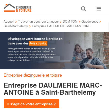
Toggle
Toggle
search
navigat
Accueil
>
Trouver un couvreur zingueur
>
DOM-TOM
>
Guadeloupe
>
Saint-Barthelemy
>
Entreprise DAULMERIE MARC-ANTOINE
Entreprise dezinguerie et toiture
Entreprise DAULMERIE MARC-
ANTOINE
à Saint-Barthelemy
Il s'agit de votre entreprise ?