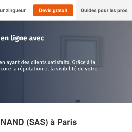
ur zingueur
Devis gratuit
Guides pour les pros
aris
>
Paris
>
Société COMPAGNON FERNAND (SAS)
RNAND (SAS)
à Paris