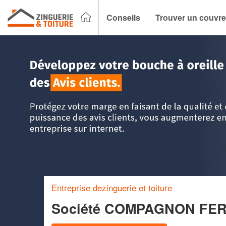
Conseils
Trouver un couvre
Accueil
>
Trouver un couvreur zingueur
>
Ile-de-France
>
P
Entreprise dezinguerie et toiture
Société COMPAGNON FE