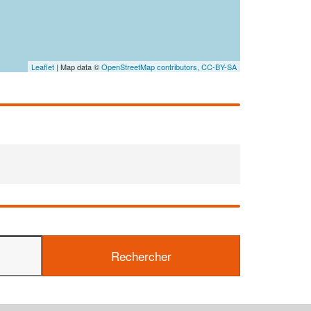
nouveaux c
Leaflet
| Map data ©
OpenStreetMap contributors,
CC-BY-SA