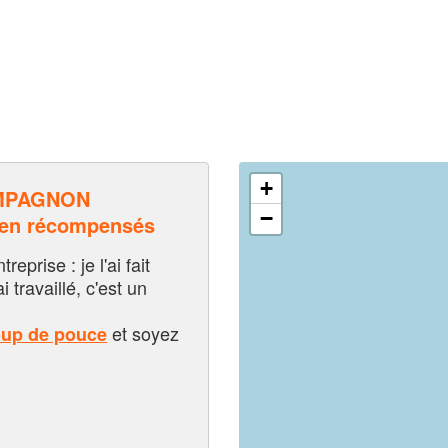
+
MPAGNON
−
 en récompensés
eprise : je l'ai fait
i travaillé, c'est un
et soyez
oup de pouce