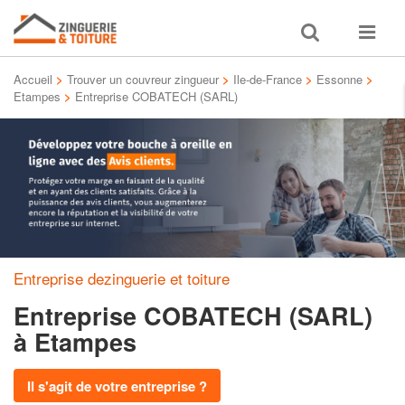
Toggle
Toggle
search
navigat
Accueil
>
Trouver un couvreur zingueur
>
Ile-de-France
>
Essonne
>
Etampes
>
Entreprise COBATECH (SARL)
Entreprise dezinguerie et toiture
Entreprise COBATECH (SARL)
à Etampes
Il s'agit de votre entreprise ?