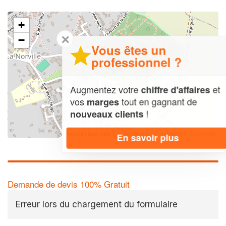
+
✕
−
Vous êtes un
professionnel ?
Augmentez votre
et
chiffre d'affaires
vos
tout en gagnant de
marges
!
nouveaux clients
Leaflet
| Map data ©
OpenStreetMap contributors,
CC-BY-SA
En savoir plus
Demande de devis 100% Gratuit
Erreur lors du chargement du formulaire