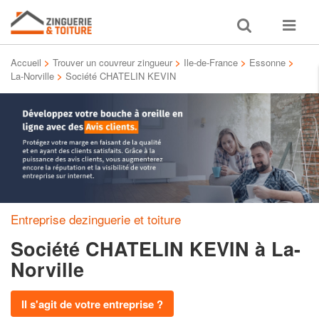
Toggle
Toggle
search
navigat
Accueil
>
Trouver un couvreur zingueur
>
Ile-de-France
>
Essonne
>
La-Norville
>
Société CHATELIN KEVIN
Entreprise dezinguerie et toiture
Société CHATELIN KEVIN
à La-
Norville
Il s'agit de votre entreprise ?