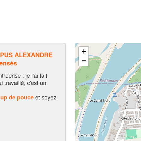
+
APUS ALEXANDRE
−
pensés
eprise : je l'ai fait
i travaillé, c'est un
et soyez
oup de pouce