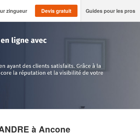
ur zingueur
Devis gratuit
Guides pour les pros
rôme
>
Ancone
>
Entreprise CHAPUS ALEXANDRE
EXANDRE
à Ancone