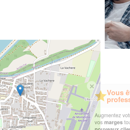
✕
Vous êtes un
professionnel ?
Augmentez votre
et
chiffre d'affaires
vos
tout en gagnant de
marges
!
nouveaux clients