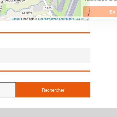
En savoir plus
Leaflet
| Map data ©
OpenStreetMap contributors,
CC-BY-SA