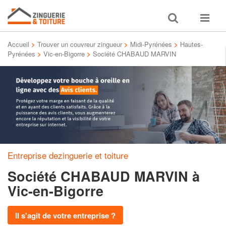
Toggle
Toggle
search
navigat
Accueil
>
Trouver un couvreur zingueur
>
Midi-Pyrénées
>
Hautes-
Pyrénées
>
Vic-en-Bigorre
>
Société CHABAUD MARVIN
Entreprise dezinguerie et toiture
Société CHABAUD MARVIN
à
Vic-en-Bigorre
Il s'agit de votre entreprise ?