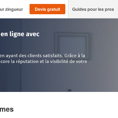
ur zingueur
Devis gratuit
Guides pour les pros
llon
>
Gard
>
Nimes
>
Entreprise CBC (SAS)
imes