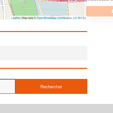
En savoir plus
Leaflet
| Map data ©
OpenStreetMap contributors,
CC-BY-SA