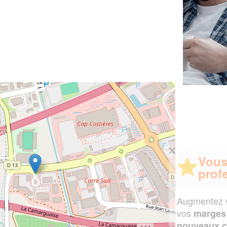
✕
Vous êtes un
professionnel ?
Augmentez votre
et
chiffre d'affaires
vos
tout en gagnant de
marges
!
nouveaux clients