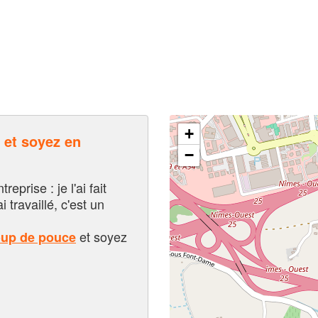
+
et soyez en
−
eprise : je l'ai fait
i travaillé, c'est un
et soyez
oup de pouce