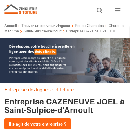
Toggle
Toggle
search
navigat
Accueil
>
Trouver un couvreur zingueur
>
Poitou-Charentes
>
Charente-
Maritime
>
Saint-Sulpice-d'Arnoult
>
Entreprise CAZENEUVE JOEL
Entreprise dezinguerie et toiture
Entreprise CAZENEUVE JOEL
à
Saint-Sulpice-d'Arnoult
Il s'agit de votre entreprise ?