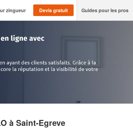
ur zingueur
Devis gratuit
Guides pour les pros
ère
>
Saint-Egreve
>
Société CATHERIN ANGELO
LO
à Saint-Egreve