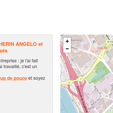
+
HERIN ANGELO et
−
sés
eprise : je l'ai fait
i travaillé, c'est un
et soyez
oup de pouce