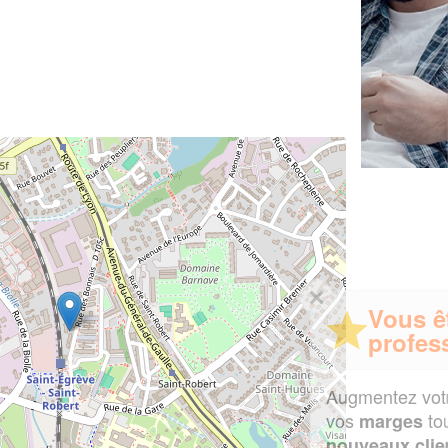
✕
Vous êtes un
professionnel ?
Augmentez votre
et
chiffre d'affaires
vos
tout en gagnant de
marges
!
nouveaux clients