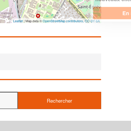
En savoir plus
Leaflet
| Map data ©
OpenStreetMap contributors,
CC-BY-SA