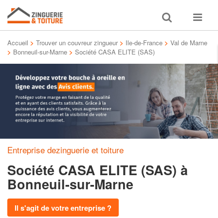
Toggle
Toggle
search
navigat
Accueil
>
Trouver un couvreur zingueur
>
Ile-de-France
>
Val de Marne
>
Bonneuil-sur-Marne
>
Société CASA ELITE (SAS)
Entreprise dezinguerie et toiture
Société CASA ELITE (SAS)
à
Bonneuil-sur-Marne
Il s'agit de votre entreprise ?