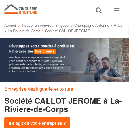
Toggle
Toggle
search
navigat
Accueil
>
Trouver un couvreur zingueur
>
Champagne-Ardenne
>
Aube
>
La-Riviere-de-Corps
>
Société CALLOT JEROME
Entreprise dezinguerie et toiture
Société CALLOT JEROME
à La-
Riviere-de-Corps
Il s'agit de votre entreprise ?