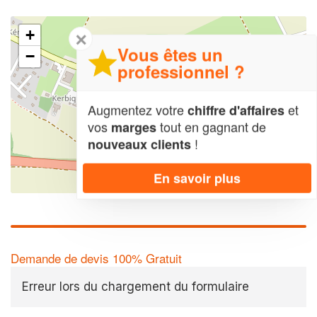
+
✕
Vous êtes un
−
professionnel ?
Augmentez votre
et
chiffre d'affaires
vos
tout en gagnant de
marges
!
nouveaux clients
En savoir plus
Leaflet
| Map data ©
OpenStreetMap contributors,
CC-BY-SA
Demande de devis 100% Gratuit
Erreur lors du chargement du formulaire