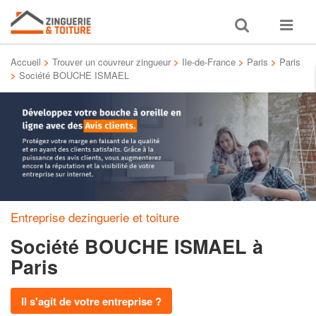
Toggle
Toggle
search
navigat
Accueil
>
Trouver un couvreur zingueur
>
Ile-de-France
>
Paris
>
Paris
>
Société BOUCHE ISMAEL
Entreprise dezinguerie et toiture
Société BOUCHE ISMAEL
à
Paris
Il s'agit de votre entreprise ?