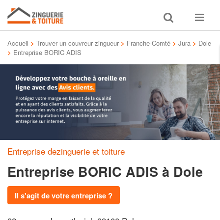
Toggle
Toggle
search
navigat
Accueil
>
Trouver un couvreur zingueur
>
Franche-Comté
>
Jura
>
Dole
>
Entreprise BORIC ADIS
Entreprise dezinguerie et toiture
Entreprise BORIC ADIS
à Dole
Il s'agit de votre entreprise ?