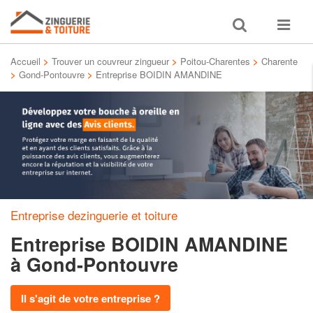
Toggle
Toggle
search
navigat
Accueil
>
Trouver un couvreur zingueur
>
Poitou-Charentes
>
Charente
>
Gond-Pontouvre
>
Entreprise BOIDIN AMANDINE
Entreprise dezinguerie et toiture
Entreprise BOIDIN AMANDINE
à Gond-Pontouvre
Il s'agit de votre entreprise ?